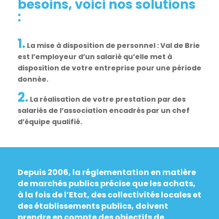
besoins, voici nos solutions
:
1.
La mise à disposition de personnel : Val de Brie
est l’employeur d’un salarié qu’elle met à
disposition de votre entreprise pour une période
donnée.
2.
La réalisation de votre prestation par des
salariés de l’association encadrés par un chef
d’équipe qualifié.
Depuis 2006, la réglementation en matière
de marchés publics précise que les achats,
à la fois de l’Etat, des collectivités locales et
des établissements publics, doivent
prendre en compte des objectifs de