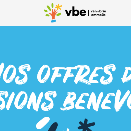
os offres 
sions benev