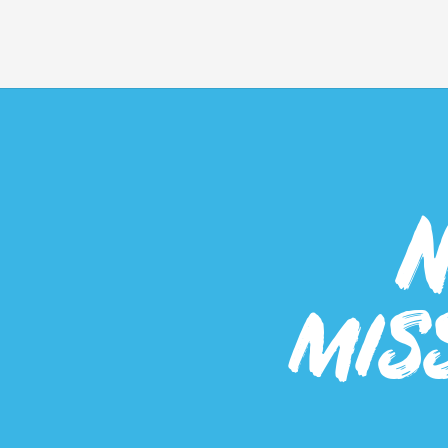
N
mis