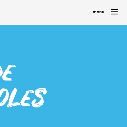
de
oles